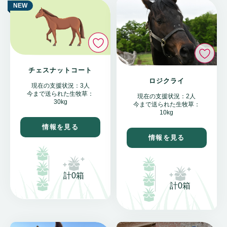
NEW
いいね
い
チェスナットコート
ロジクライ
現在の支援状況：3人
今まで送られた生牧草：
現在の支援状況：2人
30kg
今まで送られた生牧草：
10kg
情報を見る
情報を見る
計0箱
計0箱