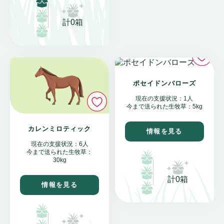
計0箱
い
ポセイドンバローズ
いいね
現在の支援状況：1人
今まで送られた生牧草：5kg
カレンミロティック
情報を見る
現在の支援状況：6人
今まで送られた生牧草：
30kg
計0箱
情報を見る