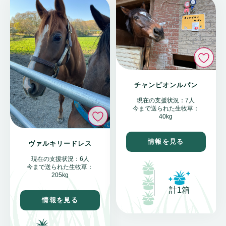
い
チャンピオンルパン
現在の支援状況：7人
今まで送られた生牧草：
いいね
40kg
情報を見る
ヴァルキリードレス
現在の支援状況：6人
今まで送られた生牧草：
205kg
計1箱
情報を見る