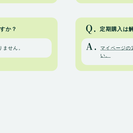
Q.
すか？
定期購入は
A.
りません。
マイページの
い。