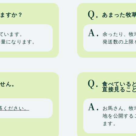
Q.
ますか？
あまった牧
A.
ています。
余ったり、牧
の量になります。
発送数の上限
Q.
せん。
食べている
直接見るこ
A.
募ください。
お馬さん、牧
地を公開する
ます。