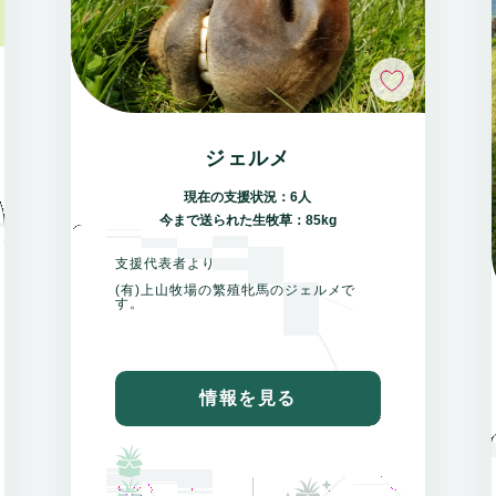
いいね
いいね
ジェルメ
現在の支援状況：6人
今まで送られた生牧草：85kg
支援代表者より
(有)上山牧場の繁殖牝馬のジェルメで
す。
情報を見る