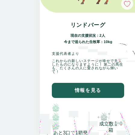
リンドバーグ
現在の支援状況：2人
今まで送られた生牧草：10kg
支援代表者より
これからの新しいステージが幸せで充実
したものになりますように！ 第二の馬生
も、たくさんの人に愛されながら輝い
て！
情報を見る
成立数 計0
箱
あと3口で1箱発