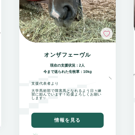
いいね
オンザフェーヴル
現在の支援状況：2人
今まで送られた生牧草：10kg
支援代表者より
大学馬術部で障害馬となれるよう日々練
習に励んでいます！応援よろしくお願い
します✨️
情報を見る