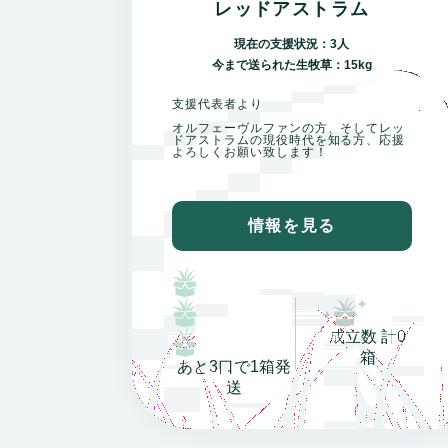
レッドアストラム
現在の支援状況：3人
今まで送られた生牧草：15kg
支援代表者より
オルフェーヴルファンの方、そしてレッ
ドアストラムの現役時代を知る方、応援
よろしくお願い致します！
情報を見る
成立数 計0
箱
あと3口で1箱発
送