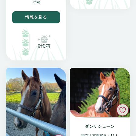
15kg
情報を見る
計0箱
い
ダンケシェーン
現在の支援状況：11人