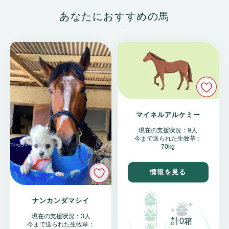
あなたにおすすめの馬
い
マイネルアルケミー
現在の支援状況：9人
今まで送られた生牧草：
70kg
いいね
情報を見る
ナンカンダマシイ
現在の支援状況：3人
計0箱
今まで送られた生牧草：