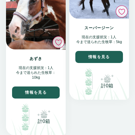
い
スーパージーン
現在の支援状況：1人
いいね
今まで送られた生牧草：5kg
情報を見る
あずき
現在の支援状況：1人
今まで送られた生牧草：
10kg
計0箱
情報を見る
計0箱