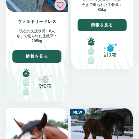
いいね
今まで送られた生牧草：
85kg
ヴァルキリードレス
情報を見る
現在の支援状況：6人
今まで送られた生牧草：
205kg
計1箱
情報を見る
計0箱
NEW