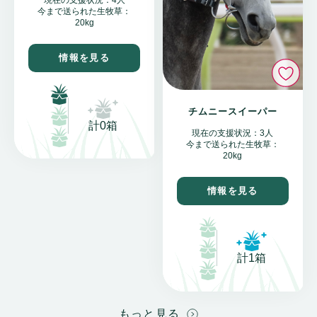
現在の支援状況：4人
今まで送られた生牧草：
20kg
情報を見る
い
チムニースイーパー
計0箱
現在の支援状況：3人
今まで送られた生牧草：
20kg
情報を見る
計1箱
もっと見る