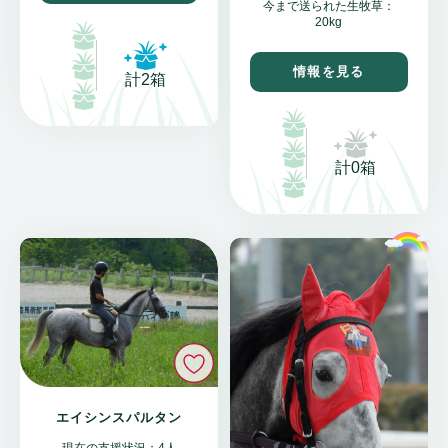
今まで送られた生牧草：
20kg
情報を見る
計2箱
計0箱
いいね
エイシンスパルタン