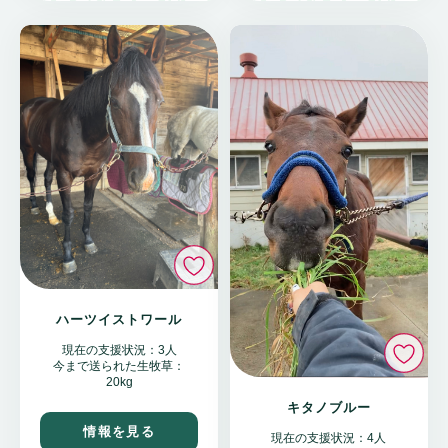
いいね
ハーツイストワール
い
現在の支援状況：3人
今まで送られた生牧草：
20kg
キタノブルー
情報を見る
現在の支援状況：4人