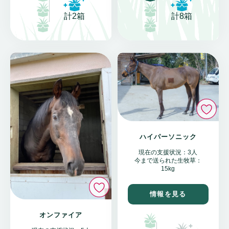
計8箱
計2箱
い
ハイパーソニック
現在の支援状況：3人
今まで送られた生牧草：
15kg
いいね
情報を見る
オンファイア