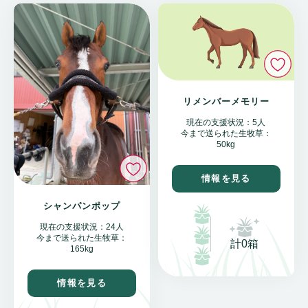
い
リメンバーメモリー
現在の支援状況：5人
今まで送られた生牧草：
50kg
いいね
情報を見る
シャンパンポップ
現在の支援状況：24人
今まで送られた生牧草：
計0箱
165kg
情報を見る