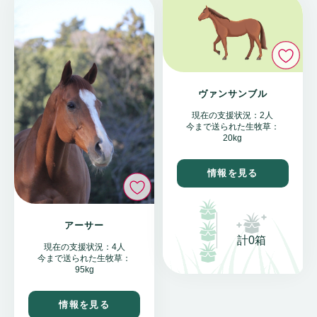
い
ヴァンサンブル
現在の支援状況：2人
今まで送られた生牧草：
20kg
情報を見る
いいね
アーサー
計0箱
現在の支援状況：4人
今まで送られた生牧草：
95kg
情報を見る