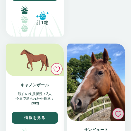
計1箱
いいね
キャノンボール
現在の支援状況：2人
今まで送られた生牧草：
20kg
い
情報を見る
サンビュート