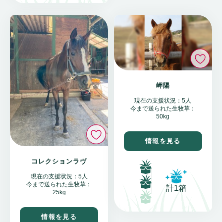
い
岬陽
現在の支援状況：5人
今まで送られた生牧草：
50kg
いいね
情報を見る
コレクションラヴ
現在の支援状況：5人
今まで送られた生牧草：
計1箱
25kg
情報を見る