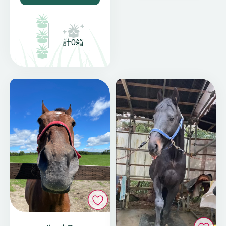
計0箱
いいね
い