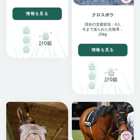
情報を見る
クロスボウ
現在の支援状況：4人
今まで送られた生牧草：
25kg
計0箱
情報を見る
計0箱
い