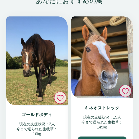
あなたにおすすめの馬
い
いいね
キネオストレッタ
ゴールドボディ
現在の支援状況：15人
今まで送られた生牧草：
現在の支援状況：2人
145kg
今まで送られた生牧草：
10kg