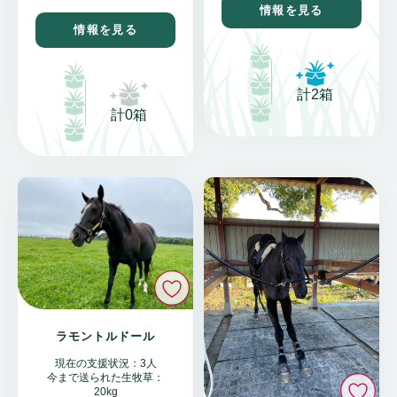
情報を見る
情報を見る
計2箱
計0箱
いいね
ラモントルドール
現在の支援状況：3人
今まで送られた生牧草：
い
20kg