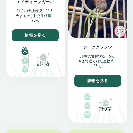
エイティーンガール
現在の支援状況：11人
今まで送られた生牧草：
75kg
い
情報を見る
ジークグランツ
現在の支援状況：5人
今まで送られた生牧草：
計0箱
25kg
情報を見る
計0箱