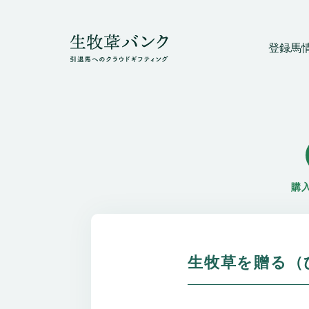
登録馬
購
生牧草を贈る（