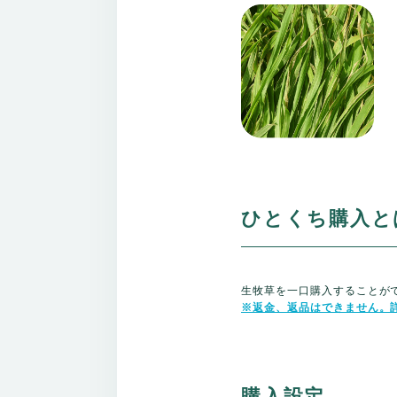
ひとくち購入と
生牧草を一口購入することが
※返金、返品はできません。
購入設定