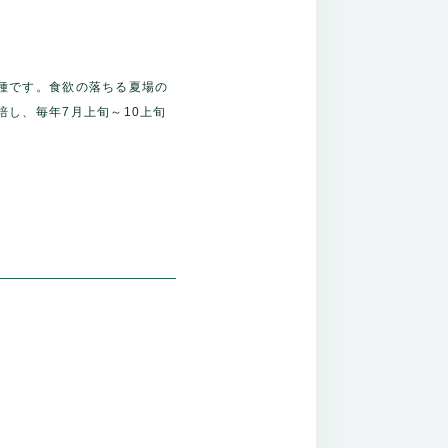
種です。食欲の落ちる夏場の
し、毎年7月上旬～10上旬