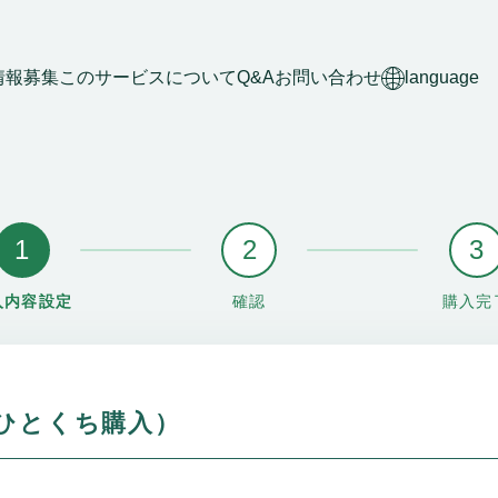
情報募集
このサービスについて
Q&A
お問い合わせ
language
1
2
3
入内容設定
確認
購入完
ひとくち購入）