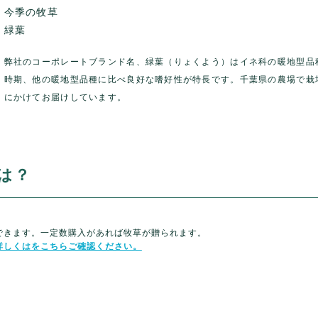
今季の牧草
緑葉
弊社のコーポレートブランド名、緑葉（りょくよう）はイネ科の暖地型品
時期、他の暖地型品種に比べ良好な嗜好性が特長です。千葉県の農場で栽培
にかけてお届けしています。
は？
できます。一定数購入があれば牧草が贈られます。
詳しくはをこちらご確認ください。