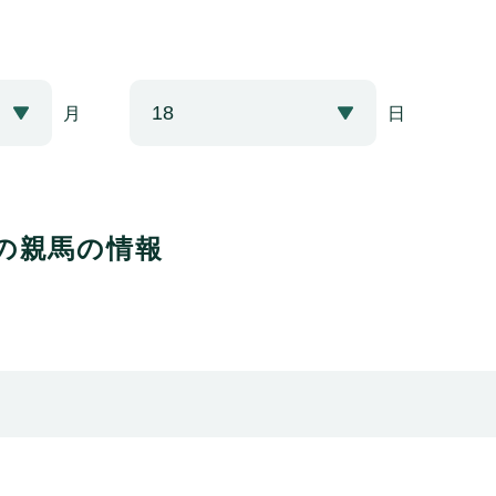
月
日
の親馬の情報