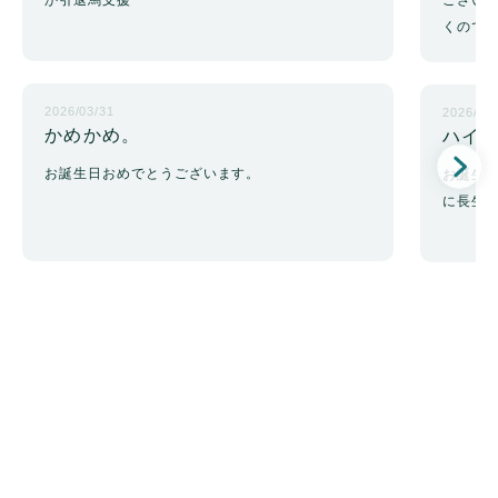
くので
2026/03/31
2026/03
かめかめ。
ハイ
お誕生日おめでとうございます。
お誕生
に長生