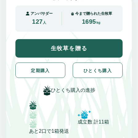
アンバサダー
今まで贈られた生牧草
127
1695
人
kg
生牧草を贈る
定期購入
ひとくち購入
ひとくち購入の進捗
成立数 計11箱
あと2口で1箱発送