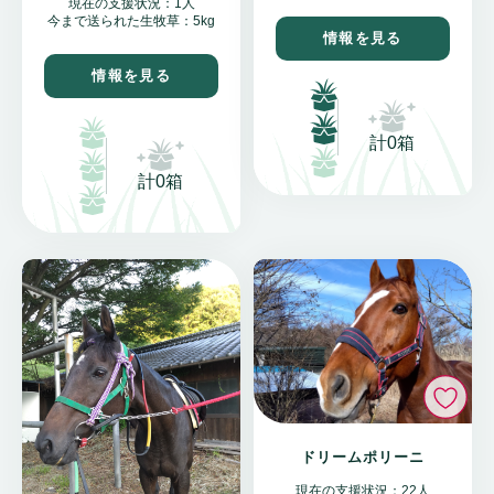
現在の支援状況：1人
今まで送られた生牧草：5kg
情報を見る
情報を見る
計0箱
計0箱
い
ドリームポリーニ
現在の支援状況：22人