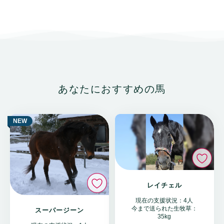
あなたにおすすめの馬
NEW
い
いいね
レイチェル
現在の支援状況：4人
今まで送られた生牧草：
スーパージーン
35kg