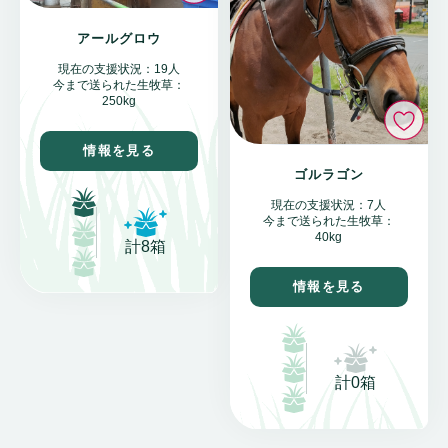
アールグロウ
現在の支援状況：19人
今まで送られた生牧草：
250kg
い
情報を見る
ゴルラゴン
現在の支援状況：7人
今まで送られた生牧草：
40kg
計8箱
情報を見る
計0箱