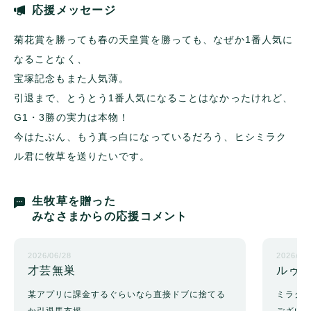
応援メッセージ
菊花賞を勝っても春の天皇賞を勝っても、なぜか1番人気に
なることなく、
宝塚記念もまた人気薄。
引退まで、とうとう1番人気になることはなかったけれど、
G1・3勝の実力は本物！
今はたぶん、もう真っ白になっているだろう、ヒシミラク
ル君に牧草を送りたいです。
生牧草を贈った
みなさまからの応援コメント
2026/06/28
2026/03
才芸無巣
ルゥ
某アプリに課金するぐらいなら直接ドブに捨てる
ミラク
か引退馬支援
ござい