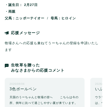
・誕生日：
2月27日
・両親
父馬：ニッポーテイオー
/
母馬：ヒロイン
応援メッセージ
牧場さんへの応援も兼ねてうーちゃんの登録を申請いたし
ます
生牧草を贈った
みなさまからの応援コメント
2026/08/06
2026/03
3色ボールペン
いふ
天国のうーちゃんと牧場の皆へ こちらは今の
ウララ
所、例年に比べて過ごしやすい夏が来ています。
は、ウ