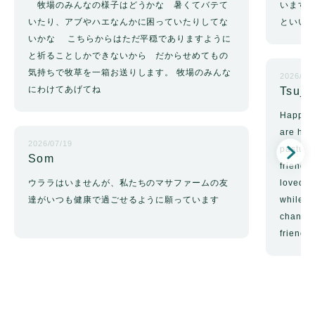
牧場のみんなの様子はどうかな 暑くてバテて
います
いたり、アブやハエなんかに困っていたりしてな
といい
いかな こちらからはただ平穏でありますように
と祈ることしかできないから だからせめてもの
気持ちで牧草を一箱お送りします。 牧場のみんな
2026/02
にわけてあげてね
Tsuji
Happy b
are hap
2026/07/19
pasture
Som
friends
ウララはいませんが、私たちのマサファームの友
loved s
達がいつも健康で過ごせるように願っています
while t
chan, w
friend f