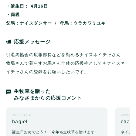
・誕生日：
4月16日
・両親
父馬：ナイスダンサー
/
母馬：ウラカワミユキ
応援メッセージ
引退馬協会の広報部長などを勤めるナイスネイチャさん
牧場さんで暮らすお馬さん全体の応援枠としてもナイスネ
イチャさんの登録をお願いしたいです。
生牧草を贈った
みなさまからの応援コメント
2026/04/16
2026/04
hagiel
cha*k
誕生日おめでとう！ 今年も生牧草を贈ります
ネイチ