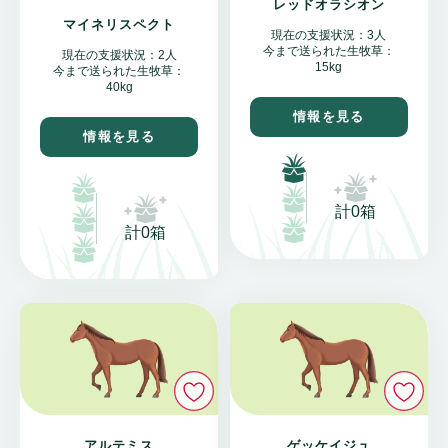
レッドオラシオン
マイネリスペクト
現在の支援状況：3人
今まで送られた生牧草：
現在の支援状況：2人
15kg
今まで送られた生牧草：
40kg
情報を見る
情報を見る
計0箱
計0箱
いいね
い
アルテミス
ゲッケイジュ