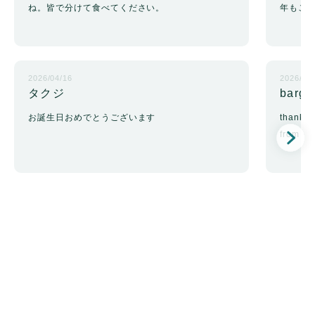
ね。皆で分けて食べてください。
年もこ
2026/04/16
2026/02
タクジ
barga
お誕生日おめでとうございます
thank u
from /v