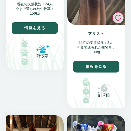
現在の支援状況：24人
今まで送られた生牧草：
150kg
い
情報を見る
アリスト
現在の支援状況：2人
今まで送られた生牧草：
10kg
計3箱
情報を見る
計0箱