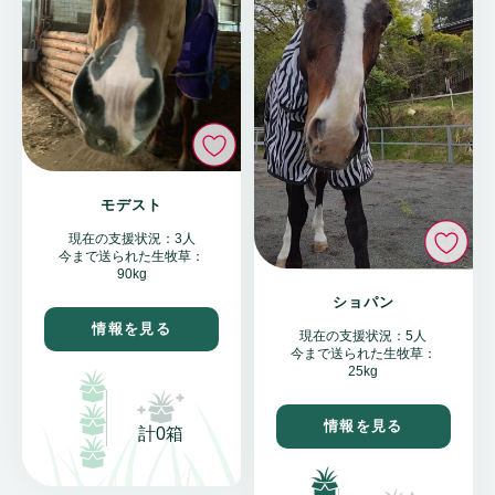
いいね
モデスト
い
現在の支援状況：3人
今まで送られた生牧草：
90kg
ショパン
情報を見る
現在の支援状況：5人
今まで送られた生牧草：
25kg
情報を見る
計0箱