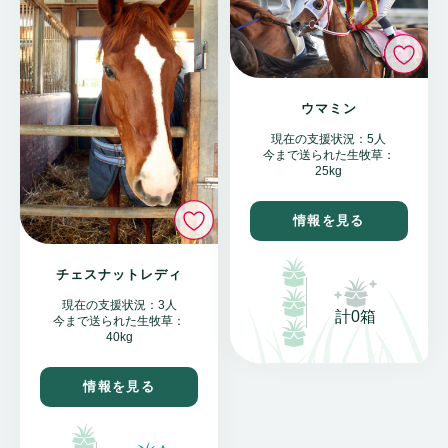
い
ウマミン
現在の支援状況：5人
今まで送られた生牧草：
25kg
いいね
情報を見る
チェスナットレディ
現在の支援状況：3人
計0箱
今まで送られた生牧草：
40kg
情報を見る