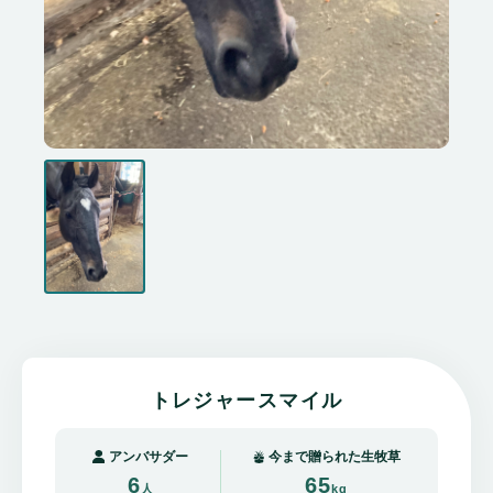
トレジャースマイル
アンバサダー
今まで贈られた生牧草
6
65
人
kg